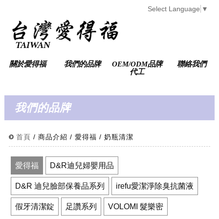
Select Language
▼
關於愛得福
我們的品牌
OEM/ODM品牌
聯絡我們
代工
我們的品牌
首頁
/ 商品介紹 / 愛得福 / 奶瓶清潔
愛得福
D&R迪兒婦嬰用品
D&R 迪兒臉部保養品系列
irefu愛潔淨除臭抗菌液
假牙清潔錠
足讚系列
VOLOMI 髮樂密